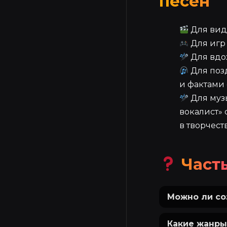
песен
Для вид
Для игр 
Для вдо
Для поз
и фактами 
Для муз
вокалист» 
в творчеств
Част
Можно ли со
Какие жанры