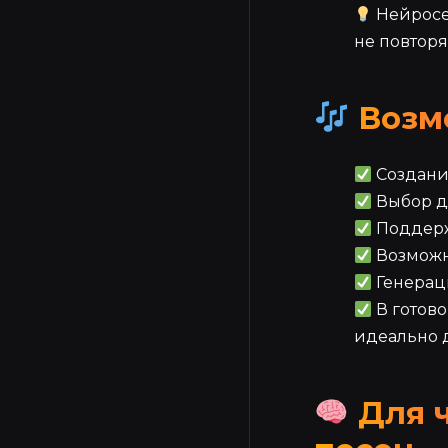
Нейросет
не повтор
Возм
Создани
Выбор дл
Поддержк
Возможно
Генераци
В готово
идеально 
Для ч