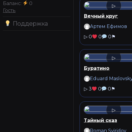
Баланс:
0
▷
Гость
Вечный круг
Поддержка
Артем Ефимов
▷
0
0
0
⚑
▷
Буратино
Eduard Maslovsk
▷
3
0
0
⚑
▷
Тайный сказ
Roman Sviridov