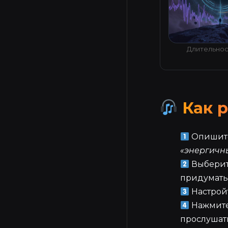
Длительност
Как р
Опишите
«энергичны
Выберит
придумать 
Настройт
Нажмит
прослушать