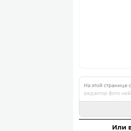
На этой странице
редактор фото ней
рисунок, добавить 
нужно сделать, рез
Быстрые переходы
фото
,
Удаление фо
Или 