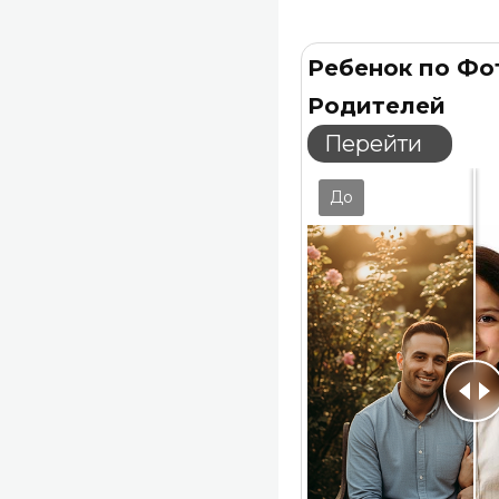
Хотите не прост
движение и мимик
Ребенок по Фо
Родителей
Перейти
До