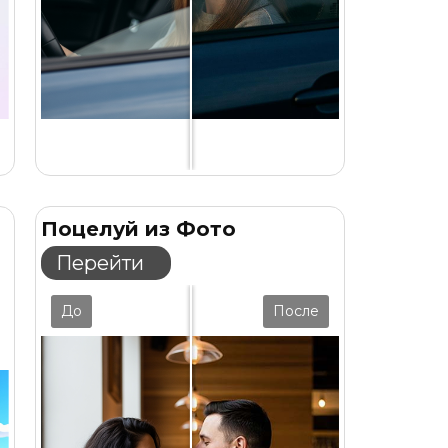
Поцелуй из Фото
Перейти
До
После