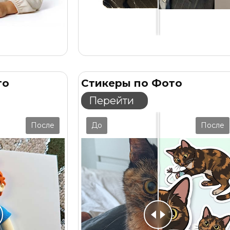
то
Стикеры по Фото
Перейти
После
До
После