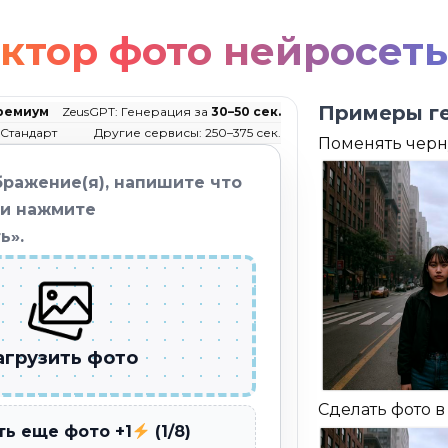
ктор фото нейросет
Примеры ге
ремиум
ZeusGPT: Генерация за
30–50 сек.
 Стандарт
Другие сервисы: 250–375 сек.
Поменять черн
бражение(я), напишите что
 и нажмите
ь».
агрузить фото
Сделать фото 
ь еще фото +1
(1/8)