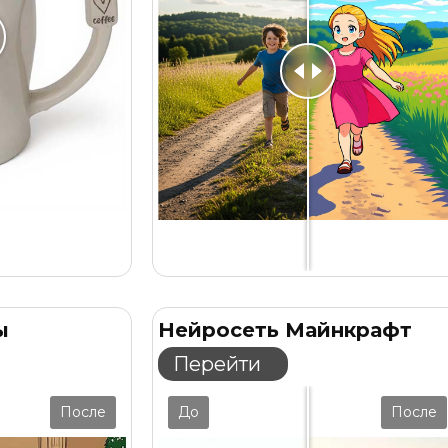
ы
Нейросеть Майнкрафт
Перейти
После
До
После