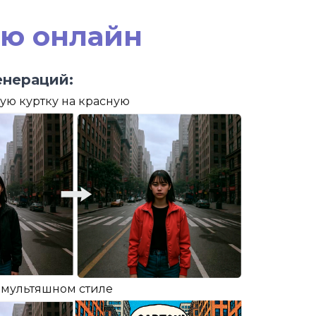
ью онлайн
нераций:
ую куртку на красную
в мультяшном стиле