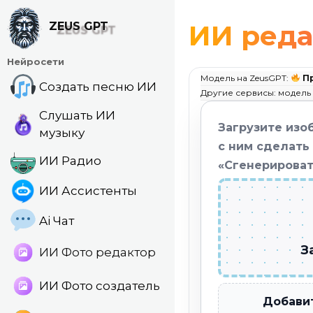
Перейти
к
ИИ реда
ZEUS GPT
содержанию
Нейросети
Модель на ZeusGPT:
П
Создать песню ИИ
Другие сервисы: модель
Слушать ИИ
Загрузите изо
музыку
с ним сделать
ИИ Радио
«Сгенерироват
ИИ Ассистенты
Ai Чат
З
ИИ Фото редактор
ИИ Фото создатель
Добавит