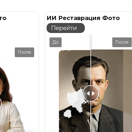
о обработать снимок, а
оживить фото нейросетью
? Т
у прямо из обычного портрета.
то
ИИ Реставрация Фото
Перейти
До
После
После