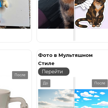
Фото в Мультяшном
Стиле
Перейти
После
До
После