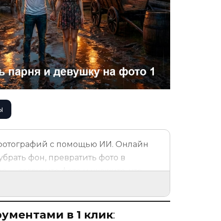
ы
 фотографий с помощью ИИ. Онлайн
брать фон, превратить фото в
е — загрузите фото и укажите, что
сетью
,
Реставрация фото
,
Рисунок по
ументами в 1 клик
: