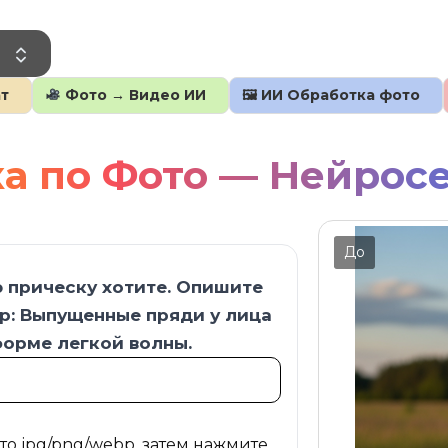
о
т
Фото → Видео ИИ
🖼 ИИ Обработка фото
а по Фото — Нейрос
До
 прическу хотите. Опишите
р: Выпущенные пряди у лица
орме легкой волны.
то jpg/png/webp, затем нажмите