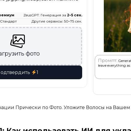
ремиум
ZeusGPT: Генерация за
2–5 сек.
 Стандарт
Другие сервисы: 50–75 сек.
агрузить фото
Промпт:
Generate
leave everything as i
одтвердить
1
рации Прически по Фото. Уложите Волосы на Вашем 
 Как использовать ИИ для укл