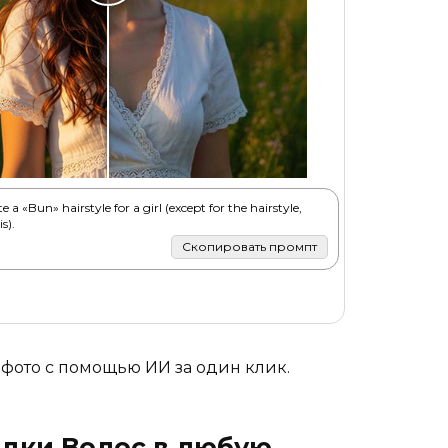
 a «Bun» hairstyle for a girl (except for the hairstyle,
s).
Скопировать промпт
фото с помощью ИИ за один клик.
адки Волос в любую