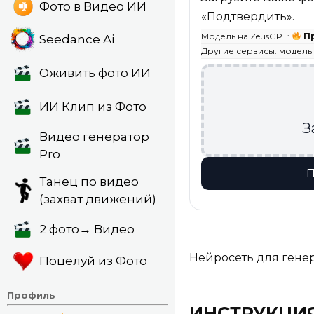
Фото в Видео ИИ
«Подтвердить».
Модель на ZeusGPT:
П
Seedance Ai
Другие сервисы: модель
Оживить фото ИИ
ИИ Клип из Фото
З
Видео генератор
Pro
П
Танец по видео
(захват движений)
2 фото→ Видео
Нейросеть для гене
Поцелуй из Фото
Профиль
ИНСТРУКЦИЯ: