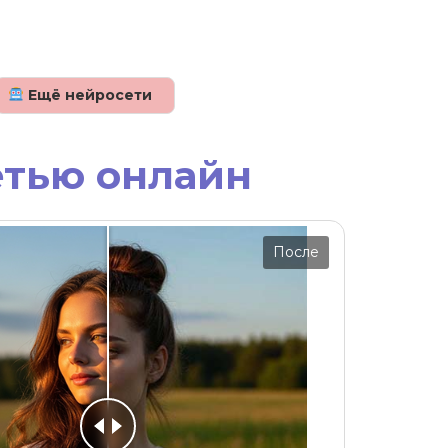
Ещё нейросети
етью онлайн
После