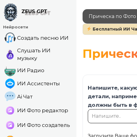
Перейти
к
ZEUS GPT
Прическа по Фот
содержанию
Нейросети
Бесплатный ИИ Ча
Создать песню ИИ
Прическ
Слушать ИИ
музыку
ИИ Радио
ИИ Ассистенты
Напишите, какую
детали, наприме
Ai Чат
должны быть в ф
ИИ Фото редактор
ИИ Фото создатель
Загрузите Ваше фо