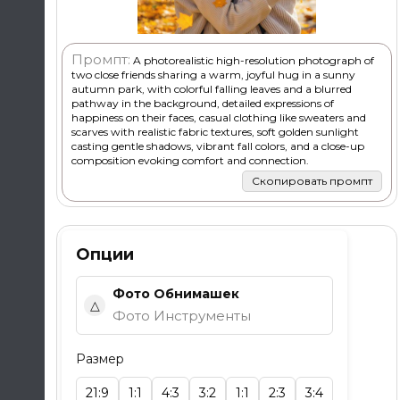
Промпт:
A photorealistic high-resolution photograph of
two close friends sharing a warm, joyful hug in a sunny
autumn park, with colorful falling leaves and a blurred
pathway in the background, detailed expressions of
happiness on their faces, casual clothing like sweaters and
scarves with realistic fabric textures, soft golden sunlight
casting gentle shadows, vibrant fall colors, and a close-up
composition evoking comfort and connection.
Скопировать промпт
Опции
Фото Обнимашек
△
Фото Инструменты
Размер
21:9
1:1
4:3
3:2
1:1
2:3
3:4