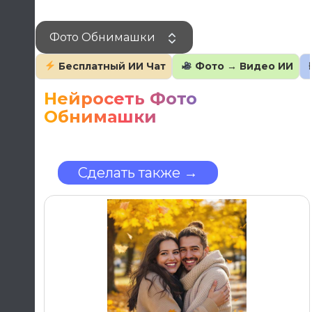
Перейти
к
Фото Обнимашки
содержанию
Бесплатный ИИ Чат
Фото → Видео ИИ
Нейросеть Фото
Обнимашки
Сделать также →