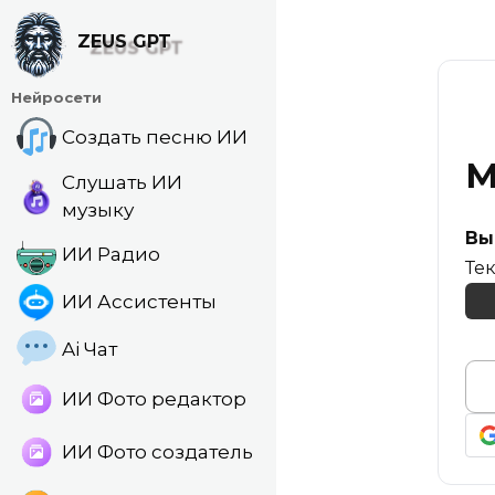
Перейти
к
ZEUS GPT
содержанию
Нейросети
Создать песню ИИ
М
Слушать ИИ
музыку
Вы
ИИ Радио
Те
ИИ Ассистенты
Ai Чат
ИИ Фото редактор
ИИ Фото создатель