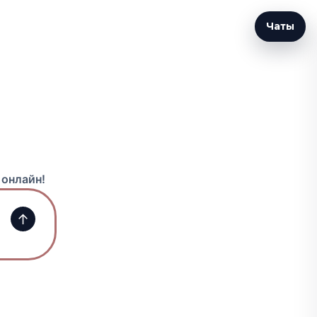
Чаты
 онлайн!
↑