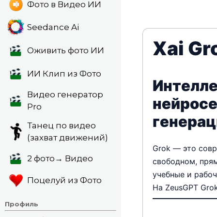
Фото в Видео ИИ
Seedance Ai
Xai Gr
Оживить фото ИИ
ИИ Клип из Фото
Интелле
Видео генератор
нейросе
Pro
генерац
Танец по видео
(захват движений)
Grok — это совр
2 фото→ Видео
свободном, прям
учебные и рабоч
Поцелуй из Фото
На ZeusGPT Grok
Профиль