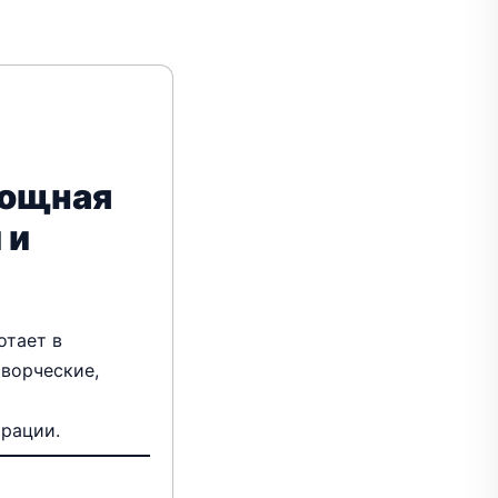
мощная
 и
отает в
творческие,
трации.