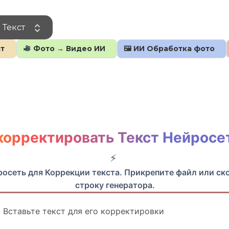
 Текст
т
Фото → Видео ИИ
🖼 ИИ Обработка фото
корректировать Текст Нейросе
йросеть для Коррекции текста. Прикрепите файл или ск
строку генератора.