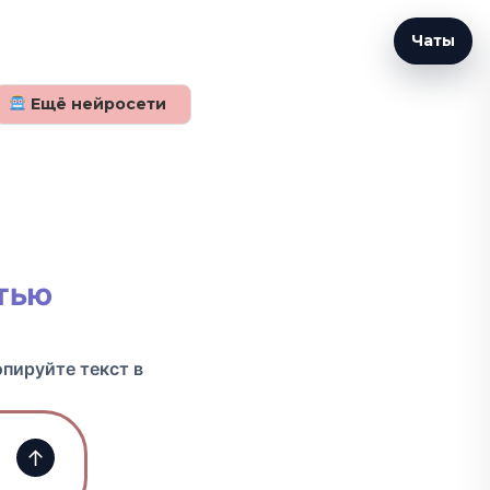
Чаты
Ещё нейросети
тью
опируйте текст в
↑